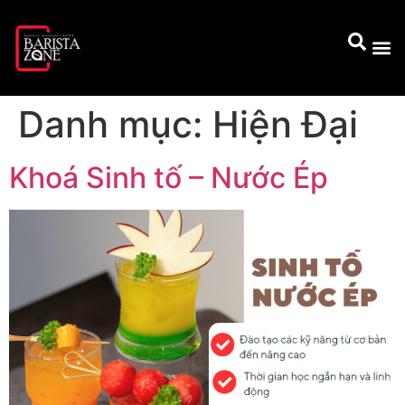
Danh mục:
Hiện Đại
Khoá Sinh tố – Nước Ép