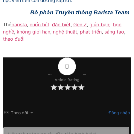
học viên trên con đường sắp tới.
Bộ phận Truyền thông Barista Team
Thẻ
barista
,
cuốn hút
,
đặc biệt
,
Gen Z
,
giúp bạn;
,
học
nghề
,
không giới hạn
,
nghệ thuật
,
phát triển
,
sáng tạo
,
theo đuổi
0
Article Rating
Theo dõi
Đăng nhập