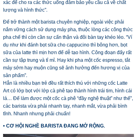
xác để cho ra các thức uống đảm bảo yêu cầu cả về chất
lượng và hình thức”.
Để trở thành một barista chuyên nghiệp, ngoài việc phải
nắm vững cách sử dụng máy pha, thuộc lòng các công thức
pha chế thì còn cần sự cẩn thận và đôi bàn tay khéo léo. “Ví
dụ như khi đánh bọt sữa cho cappucino thì bông hơn, bọt
sữa của latte thì mịn hơn để dễ tạo hình. Công đoạn đấy rất
cần sự tập trung và tỉ mỉ. Hay khi pha một cốc espresso, tắt
máy sớm hay muộn cũng sẽ ảnh hưởng đến hương vị của
sản phẩm”.
Hẳn là nhiều bạn trẻ đều rất thích thú với những cốc Latte
Art có lớp bọt với lớp cà phê tạo thành hình trái tim, hình cái
lá… Để làm được một cốc cà phê “đầy nghệ thuật” như thế”,
các barista vừa phải nhanh tay, nhanh mắt, vừa phải bình
tĩnh. Nhanh nhưng phải chuẩn!
• CƠ HỘI NGHỀ BARISTA ĐANG MỞ RỘNG.