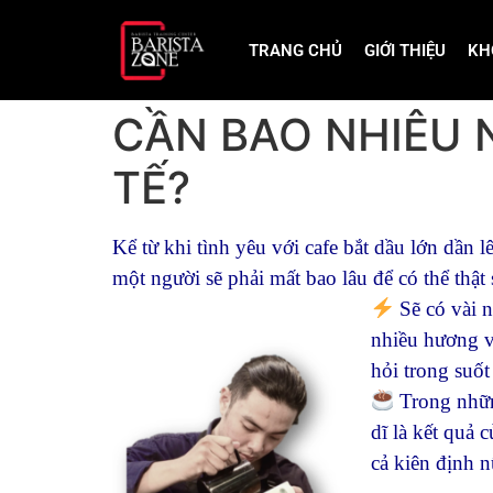
TRANG CHỦ
GIỚI THIỆU
KH
CẦN BAO NHIÊU 
TẾ?
Kể từ khi tình yêu với cafe bắt dầu lớn dầ
một người sẽ phải mất bao lâu để có thể thật
Sẽ có vài n
nhiều hương v
hỏi trong suốt
Trong những
dĩ là kết quả 
cả kiên định n