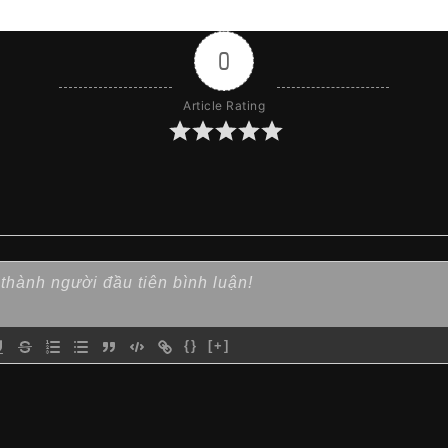
0
Article Rating
{}
[+]